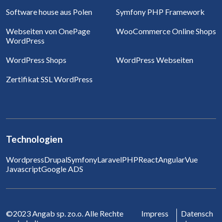
Software house aus Polen
Symfony PHP Framework
Webseiten von OnePage
WooCommerce Online Shops
WordPress
WordPress Shops
WordPress Webseiten
Zertifikat SSL WordPress
Technologien
Wordpress
Drupal
Symfony
Laravel
PHP
React
Angular
Vue
Javascript
Google ADS
©2023 Angab sp. zo.o. Alle Rechte
Impress
Datensch