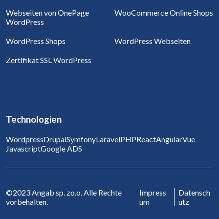
Webseiten von OnePage
WooCommerce Online Shops
WordPress
WordPress Shops
WordPress Webseiten
Zertifikat SSL WordPress
Technologien
Wordpress
Drupal
Symfony
Laravel
PHP
React
Angular
Vue
Javascript
Google ADS
©2023 Angab sp. zo.o. Alle Rechte
Impress
Datensch
vorbehalten.
um
utz