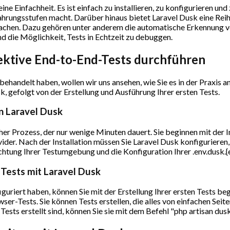
ine Einfachheit. Es ist einfach zu installieren, zu konfigurieren un
ahrungsstufen macht. Darüber hinaus bietet Laravel Dusk eine Reih
chen. Dazu gehören unter anderem die automatische Erkennung vo
 die Möglichkeit, Tests in Echtzeit zu debuggen.
fektive End-to-End-Tests durchführen
 behandelt haben, wollen wir uns ansehen, wie Sie es in der Praxis
k, gefolgt von der Erstellung und Ausführung Ihrer ersten Tests.
on Laravel Dusk
acher Prozess, der nur wenige Minuten dauert. Sie beginnen mit der
er. Nach der Installation müssen Sie Laravel Dusk konfigurieren, 
chtung Ihrer Testumgebung und die Konfiguration Ihrer .env.dusk.
 Tests mit Laravel Dusk
guriert haben, können Sie mit der Erstellung Ihrer ersten Tests beg
wser-Tests. Sie können Tests erstellen, die alles von einfachen Sei
Tests erstellt sind, können Sie sie mit dem Befehl "php artisan dus